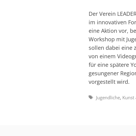
Der Verein LEADER
im innovativen Fo
eine Aktion vor, b
Workshop mit Juge
sollen dabei eine 
von einem Videogr
für eine spätere Y
gesungener Region
vorgestellt wird.
Schlagwörter
Jugendliche
,
Kunst 