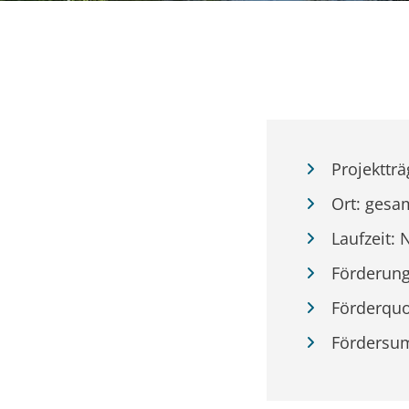
Projektträ
Ort: gesa
Laufzeit:
Förderun
Förderquo
Fördersu