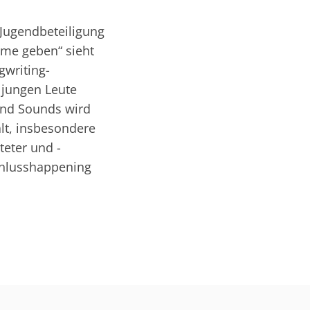
 Jugendbeteiligung
mme geben“ sieht
gwriting-
 jungen Leute
 und Sounds wird
lt, insbesondere
teter und -
chlusshappening