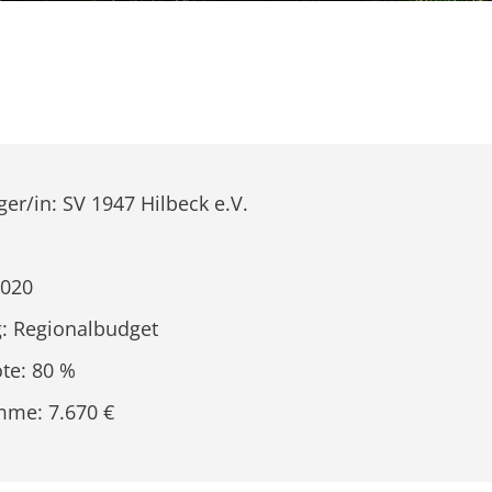
ger/in: SV 1947 Hilbeck e.V.
2020
: Regionalbudget
te: 80 %
mme: 7.670 €