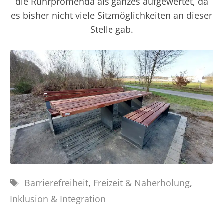
die Ruhrpromenda als ganzes aufgewertet, da
es bisher nicht viele Sitzmöglichkeiten an dieser
Stelle gab.
Schlagwörter
Barrierefreiheit
,
Freizeit & Naherholung
,
Inklusion & Integration